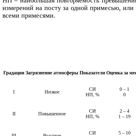
НП
–
наибольшая повторяемость превышени
измерений на посту за одной примесью, или 
всеми примесями.
Градации
Загрязнение атмосферы
Показатели
Оценка за ме
СИ
0
–
1
I
Низкое
НП, %
0
СИ
2
–
4
II
Повышенное
НП, %
1
–
19
СИ
5
–
10
III
Высокое