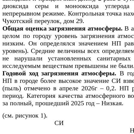
диоксида серы и монооксида углерода 
непрерывном режиме. Контрольная точка нахо
Чукотский переулок, дом 29.
Общая оценка загрязнения атмосферы.
В а
целом по городу уровень загрязнения атмо
низким. Он определялся значением НП ра
уровень). Средние величины всех определяе
не нарушали установленных санитарны
исследуемым веществам превышены не были
Годовой ход загрязнения атмосферы.
В го
НП в городе более высокое значение СИ вз
(пыль) отмечено в апреле 2026г
–
0,2. НП р
период. Категория качества атмосферного в
за полный, прошедший 2025 год
–
Низкая.
(см. рисунок 1).
СИ
Н