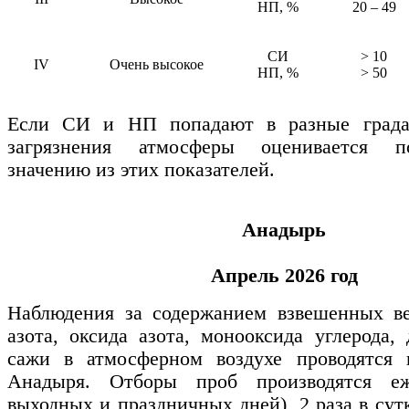
НП, %
20
–
49
СИ
>
10
IV
Очень высокое
НП, %
>
50
Если СИ и НП попадают в разные градац
загрязнения атмосферы оценивается 
значению из этих показателей.
Анадырь
Апрель 2026 год
Наблюдения за содержанием взвешенных ве
азота, оксида азота, монооксида углерода,
сажи в атмосферном воздухе проводятся 
Анадыря. Отборы проб производятся еж
выходных и праздничных дней), 2 раза в сут