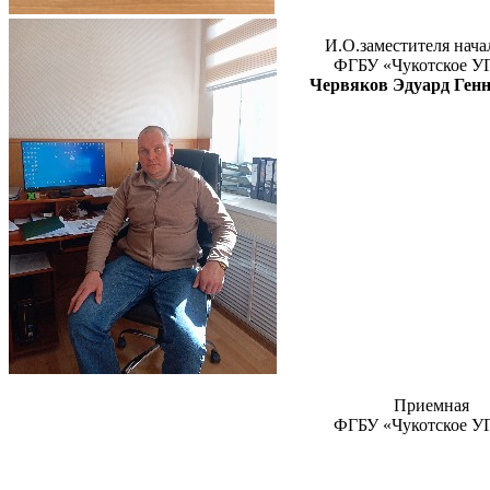
И.О.заместителя
нача
ФГБУ «
Чуко
тское 
Червяков Эдуард Ген
Приемная
ФГБУ «
Чуко
тское 