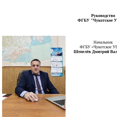
Руководство
ФГБУ "Чукотское 
Н
ачальник
ФГБУ «
Чуко
тское 
Шепелёв Дмитрий Вал