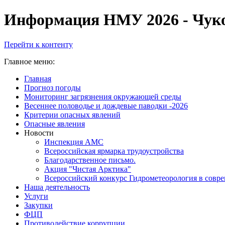
Информация НМУ 2026 - Чук
Перейти к контенту
Главное меню:
Главная
Прогноз погоды
Мониторинг загрязнения окружающей среды
Весеннее половодье и дождевые паводки -2026
Критерии опасных явлений
Опасные явления
Новости
Инспекция АМС
Всероссийская ярмарка трудоустройства
Благодарственное письмо.
Акция "Чистая Арктика"
Всероссийский конкурс Гидрометеорология в совр
Наша деятельность
Услуги
Закупки
ФЦП
Противодействие коррупции