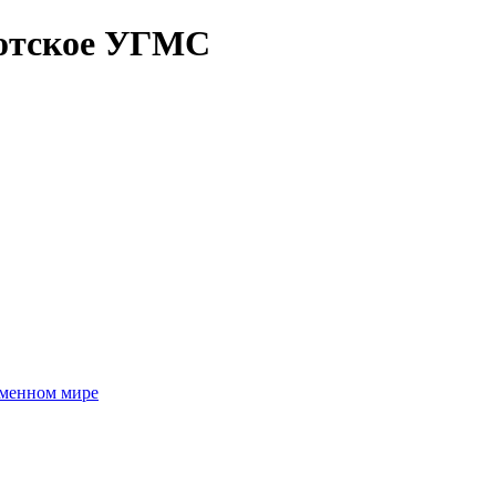
отское УГМС
еменном мире