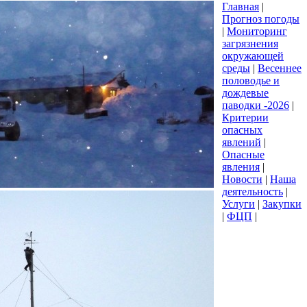
Главная
|
Прогноз погоды
|
Мониторинг
загрязнения
окружающей
среды
|
Весеннее
половодье и
дождевые
паводки -2026
|
Критерии
опасных
явлений
|
Опасные
явления
|
Новости
|
Наша
деятельность
|
Услуги
|
Закупки
|
ФЦП
|