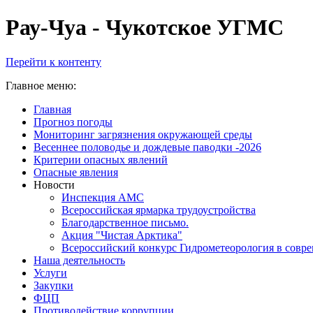
Рау-Чуа - Чукотское УГМС
Перейти к контенту
Главное меню:
Главная
Прогноз погоды
Мониторинг загрязнения окружающей среды
Весеннее половодье и дождевые паводки -2026
Критерии опасных явлений
Опасные явления
Новости
Инспекция АМС
Всероссийская ярмарка трудоустройства
Благодарственное письмо.
Акция "Чистая Арктика"
Всероссийский конкурс Гидрометеорология в совр
Наша деятельность
Услуги
Закупки
ФЦП
Противодействие коррупции