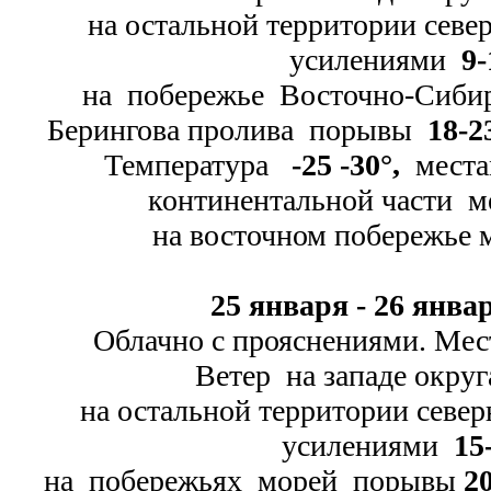
на остальной территории сев
усилениями
9-
на побережье Восточно-
Сибир
Берингова пролива порывы
18-
2
Температура
-
25 -
30
°
,
мест
континентальной части м
на восточном побережье 
25 января -
26 январ
Облачно с прояснениями. Мес
Ветер на западе округа
на остальной территории севе
усилениями
15
на побережьях морей порывы
20