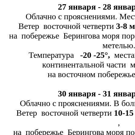
27 января -
28 январ
Облачно с прояснениями. Мес
Ветер восточной четверти
3-
8 м
на побережье Берингова моря п
метелью
Температура
-
20 -
25
°
,
мест
континентальной части 
на восточном побережь
30 января -
31 январ
Облачно с прояснениями. В бол
Ветер восточной четверти
10-
15
,
на побережье Берингова моря 