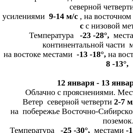
северной четверт
усилениями
9-
14 м/с
, на восточно
с
с низовой ме
Температура
-
23 -
28
°
,
мест
континентальной части 
на востоке местами
-
13 -
18
°
,
на вос
8 -
13
°
,
12 января -
13 январ
Облачно с прояснениями. Мес
Ветер северной четверти
2-
7 м
на побережье Восточно-
Сибирско
поземок
Температура
-
25 -
30
°
,
местами
-
1